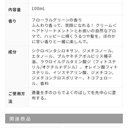
100mL
内容量
フローラルグリーンの香り
香り
ふんわり香って、笑顔になれる！ クリーム＜
ヘアトリートメント＞とお揃いの自然なアロ
マで、ハッピーに輝くうるつや髪を、ほのか
に甘い香りと一緒に楽しんで。
シクロペンタシロキサン、ジメチコノール、
成分
エタノール、プルケネチアボルビリス種子
油、ラウロイルグルタミン酸ジ（フィトステ
リル/オクチルドデシル）、オレイン酸フィト
ステリル、イソステアリン酸、ジメチコン、
ジメチコンクロスポリマー、トコフェロー
ル、香料
適量を手のひらでよくのばして毛先中心に塗
ご使用方
布する。
法
関連商品